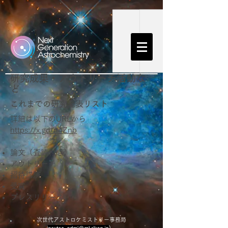
研究成果・アウトリーチ活動な
ど
​これまでの研究発表リスト
​詳細は以下のURLから
https://x.gd/n4Znb
論文（査読付き）
アウトリーチ​
招待講演
受賞
​プレスリリース
次世代アストロケミストリー事務局
（ ）