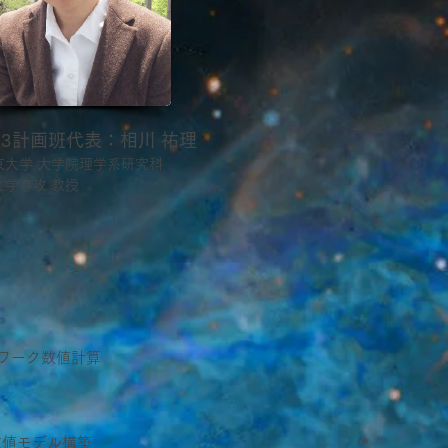
03計画班代表：相川 祐理
京大学 大学院理学系研究科
文学専攻 教授
ワーク数値計算
数値モデル構築