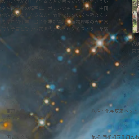
程の不定性が顕在化することが明らかになってきてい
速度や分岐比の解明は、ポテンシャルエネルギー曲面
の理解も必要となるなど理論化学においても新たなフ
究では星間化学、量子化学計算、宇宙物理学の専門家
量的な予言性をもつ次世代アストロケミストリーを構
A
東
天
東京大学
総括・化学反応ネット
大学院理学系研究科
国立天文台
気相-固相相互作用の