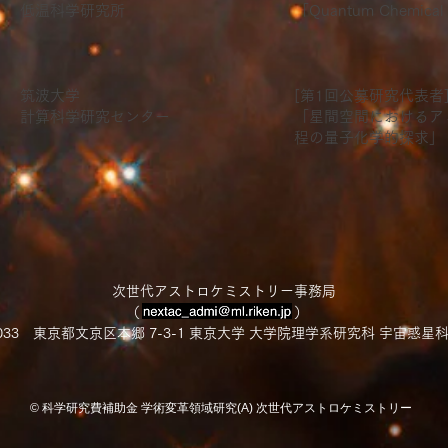
低温科学研究所
「Quantum Chemical 
筑波大学
[第1回公募研究代表者
計算科学研究センター
「星間空間におけるア
程の量子化学的探求」
次世代アストロケミストリー事務局
（ ）
-0033 東京都文京区本郷 7-3-1 東京大学 大学院理学系研究科 宇宙惑星
© 科学研究費補助金 学術変革領域研究(A) 次世代アストロケミストリー