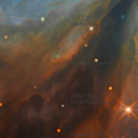
立川 仁典
Masanori Tachikawa
奥村 雅彦
Masahiko Okumura
田地川 浩人
Hiroto Tachikawa
Sameera W. M. C.