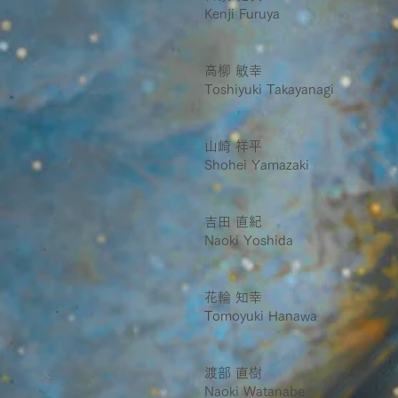
Kenji Furuya
高柳 敏幸
Toshiyuki Takayanagi
山崎 祥平
Shohei Yamazaki
吉田 直紀
Naoki Yoshida
花輪 知幸
Tomoyuki Hanawa
渡部 直樹
Naoki Watanabe