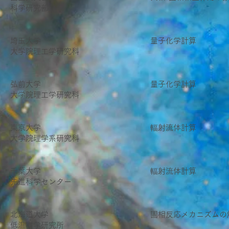
科学研究部
埼玉大学
量子化学計算
大学院理工学研究科
弘前大学
量子化学計算
大学院理工学研究科
東京大学
輻射流体計算
大学院理学系研究科
千葉大学
輻射流体計算
先進科学センター
北海道大学
固相反応メカニズムの
低温科学研究所