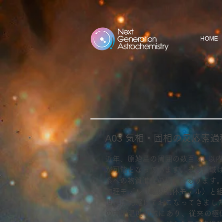
HOME
A03 気相・固相の反応素
近年、原始星の周囲の
数百 au 
が可能となっています。その領域
系への物質進化の場でもあります
物理モデル（輻射流体モデル）と
世界に先駆けておこなってきました。 
の中間温度領域にあり、従来の極低