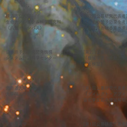
横浜市立大学
[第2回公募研究代表者
生命ナノシステム科学研究科
「水素の量子効果を考
（八景キャンパス）
分子雲における重水素
日本原子力研究開発機構
[第2回公募研究代表者
システム計算科学センター
「機械学習分子動力学
成と検証」
北海道大学
[第1回公募研究代表者
大学院工学研究科
「ダイレクト・アブイ
宙化学反応の理論解明
北海道大学
[第1回公募研究代表者