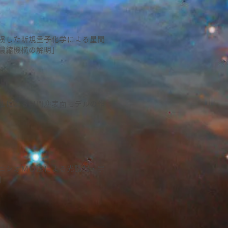
]
慮した新規量子化学による星間
濃縮機構の解明」
]
法による星間塵表面モデルの作
]
ニシオＭＤ法による光誘起・宇
」
]