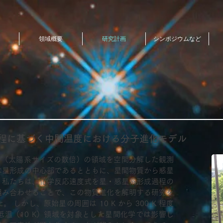
領域概要
研究計画
シンポジウムなど
過程に基づく中間温度における分子進化モデル
以内（太陽系サイズの数倍）の領域を空間分解した観測
は星形成の中心部であるとともに、星間物質から惑星
。私たちは、化学反応速度式を星・惑星系形成過程の
組み合わせることで、この物質進化を解明する研究を
しかし、原始星の周囲は 10 K から 300 K 程度
温（10 K）領域を対象とした星間化学では影響し