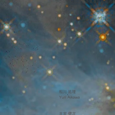
てこなかったさまざまな反応素過
ます。中間温度での素反応の反応
の決定に加え、反応ダイナミクス
ロンティアと言えます。本計画研
が
協力し、中間温度においても定
築します。
相川 祐理
Yuri Aikawa
古家 健次