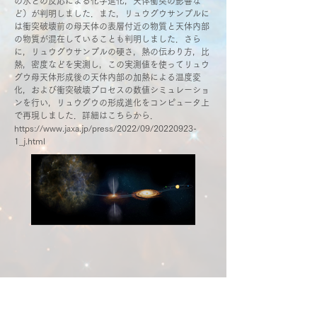
の水との反応による化学進化，天体衝突の影響な
ど）が判明しました．また，リュウグウサンプルに
は衝突破壊前の母天体の表層付近の物質と天体内部
の物質が混在していることも判明しました．さら
に，リュウグウサンプルの硬さ，熱の伝わり方，比
熱，密度などを実測し，この実測値を使ってリュウ
グウ母天体形成後の天体内部の加熱による温度変
化，および衝突破壊プロセスの数値シミュレーショ
ンを行い，リュウグウの形成進化をコンピュータ上
で再現しました．詳細はこちらから．
https://www.jaxa.jp/press/2022/09/20220923-
1_j.html