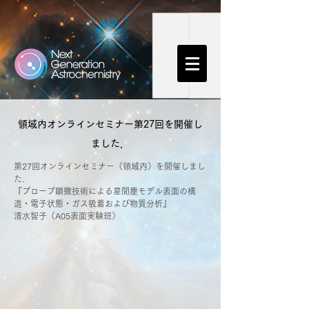
領域内オンラインセミナー第27回を開催し
ました．
第27回オンラインセミナー（領域内）を開催しまし
た.
『プローブ顕微技術による星間塵モデル表面の構
造・電子状態・ガス吸着および物質分析』
清水智子（A05表面実験班）