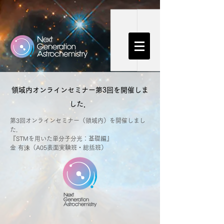
領域内オンラインセミナー第3回を開催しま
した．
第3回オンラインセミナー（領域内）を開催しまし
た．
『STMを用いた単分子分光：基礎編』
金 有洙（A05表面実験班・総括班）